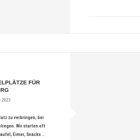
ELPLÄTZE FÜR
URG
r 2023
atz zu verbringen, bei
lregen. Wir starten oft
ufel, Eimer, Snacks …