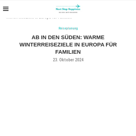
Home
Reiseplanung
Ab in den Süden: warme
Winterreiseziele in Europa für Familien
Reiseplanung
AB IN DEN SÜDEN: WARME
WINTERREISEZIELE IN EUROPA FÜR
FAMILIEN
23. Oktober 2024